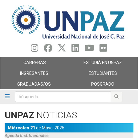
Pasar
al
contenido
principal
CARRERAS
ESTUDIÁ EN UNPAZ
INGRESANTES
ESTUDIANTES
GRADUADAS/OS
POSGRADO
búsqueda
búsqueda
UNPAZ
NOTICIAS
Miércoles 21
de
Mayo,
2025
Agenda
Institucionales