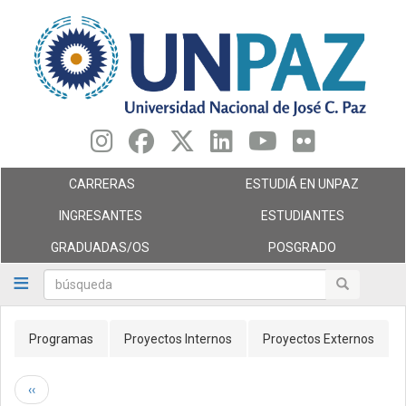
Pasar
al
contenido
principal
CARRERAS
ESTUDIÁ EN UNPAZ
INGRESANTES
ESTUDIANTES
GRADUADAS/OS
POSGRADO
búsqueda
búsqueda
Primary
Programas
Proyectos Internos
Proyectos Externos
tabs
Paginación
Página anterior
‹‹