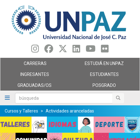
Pasar
al
contenido
principal
CARRERAS
ESTUDIÁ EN UNPAZ
INGRESANTES
ESTUDIANTES
GRADUADAS/OS
POSGRADO
búsqueda
búsqueda
Cursos y Talleres
Actividades aranceladas