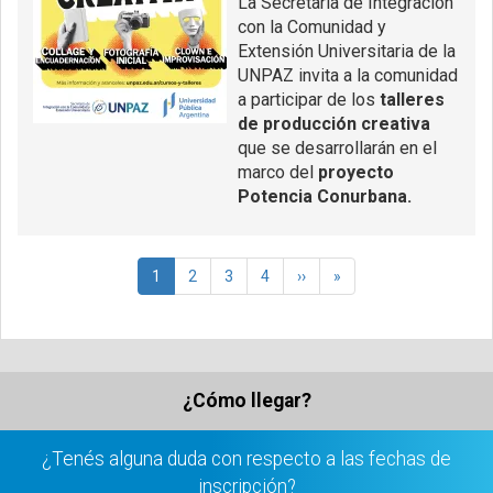
La Secretaría de Integración
con la Comunidad y
Extensión Universitaria de la
UNPAZ invita a la comunidad
a participar de los
talleres
de producción creativa
que se desarrollarán en el
marco del
proyecto
Potencia Conurbana.
Paginación
Página
1
Página
2
Página
3
Página
4
Siguiente
››
Última
»
actual
página
página
¿Cómo llegar?
¿Tenés alguna duda con respecto a las fechas de
inscripción?