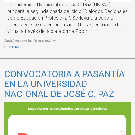
La Universidad Nacional de José C. Paz (UNPAZ)
brindará la segunda charla del ciclo “Diálogos Regionales
sobre Educación Profesional”. Se llevará a cabo el
miércoles 3 de diciembre a las 18 horas, en modalidad
virtual a través de la plataforma Zoom.
Académicas
Institucionales
sobre
Lee más
Segunda
charla
del
CONVOCATORIA A PASANTÍA
ciclo
“Diálogos
EN LA UNIVERSIDAD
Regionales
NACIONAL DE JOSÉ C. PAZ
sobre
Educación
Profesional.
Encuentro
entre
Argentina
y