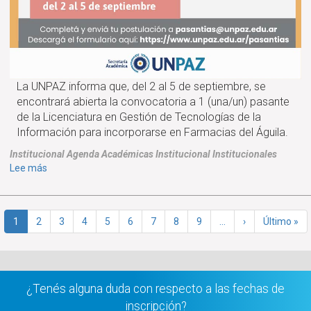
La UNPAZ informa que, del 2 al 5 de septiembre, se
encontrará abierta la convocatoria a 1 (una/un) pasante
de la Licenciatura en Gestión de Tecnologías de la
Información para incorporarse en Farmacias del Águila.
Institucional
Agenda
Académicas
Institucional
Institucionales
sobre
Lee más
CONVOCATORIA
ABIERTA
Paginación
A
Página
1
Página
2
Página
3
Página
4
Página
5
Página
6
Página
7
Página
8
Página
9
…
Siguiente
›
Última
Último »
PASANTÍA
actual
página
página
EN
FARMACIAS
DEL
¿Tenés alguna duda con respecto a las fechas de
ÁGUILA
inscripción?