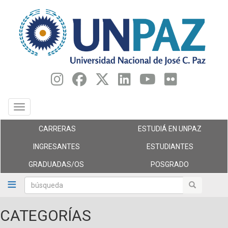
Pasar
al
contenido
principal
Toggle navigation
CARRERAS
ESTUDIÁ EN UNPAZ
INGRESANTES
ESTUDIANTES
GRADUADAS/OS
POSGRADO
búsqueda
búsqueda
CATEGORÍAS