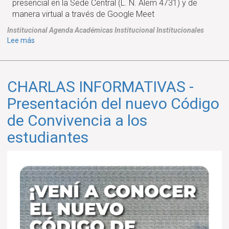
presencial en la Sede Central (L. N. Alem 4731) y de
manera virtual a través de Google Meet
Institucional
Agenda
Académicas
Institucional
Institucionales
sobre
Lee más
Charlas
de
Orientación
CHARLAS INFORMATIVAS -
Vocacional
"Pensando
Presentación del nuevo Código
en
de Convivencia a los
futuro:
elegir
estudiantes
y
decidir"