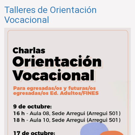
A
Talleres de Orientación
PASANTÍAS
EN
Vocacional
LA
UNIVERSIDAD
NACIONAL
DE
HURLINGHAM