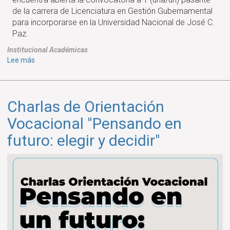
de la carrera de Licenciatura en Gestión Gubernamental
para incorporarse en la Universidad Nacional de José C.
Paz.
Institucional
Académicas
sobre
Lee más
CONVOCATORIA
A
PASANTÍA
Charlas de Orientación
EN
LA
Vocacional "Pensando en
UNIVERSIDAD
futuro: elegir y decidir"
NACIONAL
DE
JOSÉ
C.
PAZ