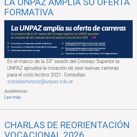
LA UNPAZ AMPLÍA SU OFERTA
FORMATIVA
En el marco de la 33° sesión del Consejo Superior la
UNPAZ aprueba la creación de seis nuevas carreras
para el ciclo lectivo 2021. Consultas:
estudiaenunpaz@unpaz.edu.ar
Académicas
sobre
Lee más
LA
UNPAZ
AMPLÍA
CHARLAS DE REORIENTACIÓN
SU
OFERTA
VOCACIONAL 2026