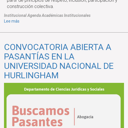
partir de principios de respeto, inclusión, participación y
construcción colectiva.
Institucional
Agenda
Académicas
Institucionales
sobre
Lee más
CHARLAS
INFORMATIVAS
-
CONVOCATORIA ABIERTA A
Presentación
del
PASANTÍAS EN LA
nuevo
UNIVERSIDAD NACIONAL DE
Código
de
HURLINGHAM
Convivencia
a
los
estudiantes