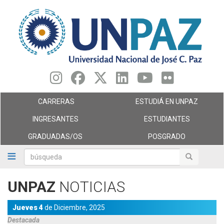
Pasar
al
contenido
principal
CARRERAS
ESTUDIÁ EN UNPAZ
INGRESANTES
ESTUDIANTES
GRADUADAS/OS
POSGRADO
búsqueda
búsqueda
UNPAZ
NOTICIAS
Jueves 4
de
Diciembre,
2025
Destacada