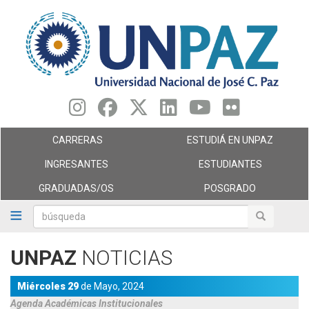
Pasar
al
contenido
principal
CARRERAS
ESTUDIÁ EN UNPAZ
INGRESANTES
ESTUDIANTES
GRADUADAS/OS
POSGRADO
búsqueda
búsqueda
UNPAZ
NOTICIAS
Miércoles 29
de
Mayo,
2024
Agenda
Académicas
Institucionales