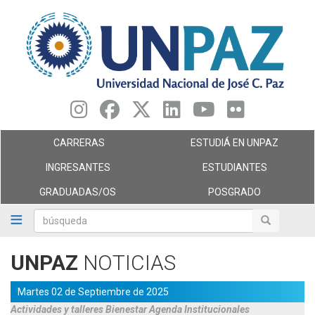
Pasar
al
contenido
principal
CARRERAS
ESTUDIÁ EN UNPAZ
INGRESANTES
ESTUDIANTES
GRADUADAS/OS
POSGRADO
búsqueda
búsqueda
UNPAZ
NOTICIAS
Martes 02 de Septiembre de 2025
Actividades y talleres
Bienestar
Agenda
Institucionales