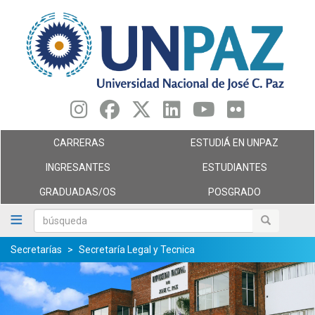
Pasar
al
contenido
principal
CARRERAS
ESTUDIÁ EN UNPAZ
INGRESANTES
ESTUDIANTES
GRADUADAS/OS
POSGRADO
búsqueda
búsqueda
Secretarías
Secretaría Legal y Tecnica